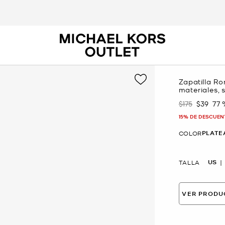
Zapatilla R
materiales, 
$175
$39
77
Era
Ahora
15% DE DESCUEN
PLATE
COLOR
US
TALLA
VER PRODU