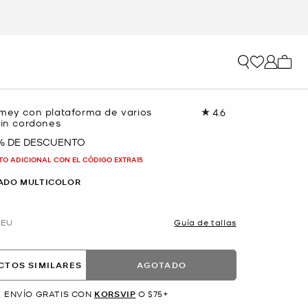
Mi car
omey con plataforma de varios
4.6
Lea
sin cordones
24
reseñas.
 % DE DESCUENTO
Enlace
en
TO ADICIONAL CON EL CÓDIGO EXTRA15
la
misma
ADO MULTICOLOR
página.
EU
Guía de tallas
CTOS SIMILARES
AGOTADO
ENVÍO GRATIS CON
KORSVIP
O $75+