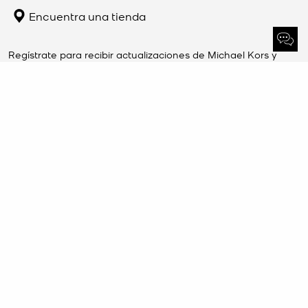
Encuentra una tienda
Regístrate para recibir actualizaciones de Michael Kors y
recibe un 10 % de descuento en tu primer pedido.
REGISTRARSE
SERVICIO AL CLIENTE
MI CUENTA
EMPRESA
©2026 Michael Kors