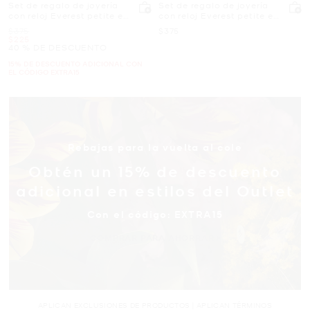
Set de regalo de joyería
Set de regalo de joyería
con reloj Everest petite en
con reloj Everest petite en
tono dorado y pulsera con
tono oro rosa y pulsera
Era
Ahora
$375
$375
pavé
con pavé
Ahora
$225
40 % DE DESCUENTO
15% DE DESCUENTO ADICIONAL CON
EL CÓDIGO EXTRA15
Rebajas para la vuelta al cole
Obtén un 15% de descuento
adicional en estilos del Outlet
Con el código: EXTRA15
COMPRAR PARA AHORRAR
APLICAN EXCLUSIONES DE PRODUCTOS | APLICAN TÉRMINOS