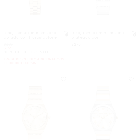
Reloj Lennox mini en tono
Reloj Lennox mini en tono
dorado con incrustaciones
plateado con
de pavé
incrustaciones
Era
Ahora
$275
$275
Ahora
$165
40 % DE DESCUENTO
15% DE DESCUENTO ADICIONAL CON
EL CÓDIGO EXTRA15