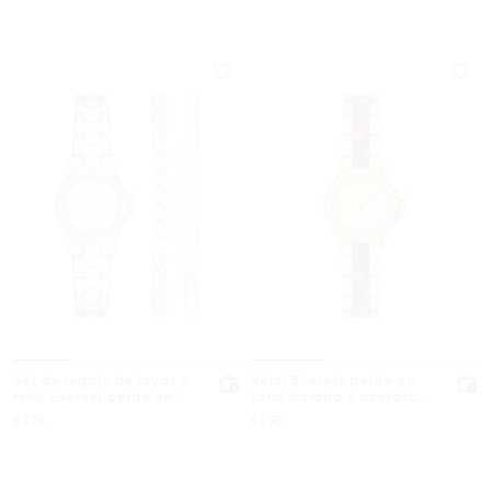
Set de regalo de joyas y
Reloj Everest petite en
reloj Everest petite en
tono dorado y acetato
tono dorado
color carey con pavé
Ahora
Ahora
$375
$275