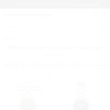
AHORRA UN 15% ADICIONAL CON EL CÓDIGO EXTRA15.
COMPRAR AHORA
MICHAEL KORS
MICHAEL KORS OUTLET
Mi carrit
Buscar
Outlet
/
Relojes
Relojes de diseño del outlet Para mujer
94
Artículos
Precio
Color
Categoría
Género
Gama con descuen
¡EN DEMANDA!
10 vendidos esta semana