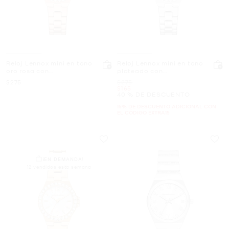
Reloj Lennox mini en tono
Reloj Lennox mini en tono
oro rosa con
plateado con
incrustaciones
incrustaciones de pavé
Ahora
Era
$275
$275
Ahora
$165
40 % DE DESCUENTO
15% DE DESCUENTO ADICIONAL CON
EL CÓDIGO EXTRA15
¡EN DEMANDA!
12 vendidos esta semana