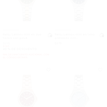
Reloj Lennox mini en dos
Reloj Lennox mini en tono
tonos con pavé
plateado con
incrustaciones
Era
Ahora
$275
$275
Ahora
$165
40 % DE DESCUENTO
15% DE DESCUENTO ADICIONAL CON
EL CÓDIGO EXTRA15