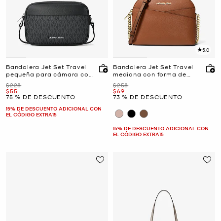
5.0
Bandolera Jet Set Travel
Bandolera Jet Set Travel
pequeña para cámara con
mediana con forma de
logotipo exclusivo
cúpula
Era
Era
$228
$258
Ahora
Ahora
$55
$69
75 % DE DESCUENTO
73 % DE DESCUENTO
15% DE DESCUENTO ADICIONAL CON
EL CÓDIGO EXTRA15
15% DE DESCUENTO ADICIONAL CON
EL CÓDIGO EXTRA15