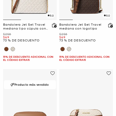
5.0
5.0
Bandolera Jet Set Travel
Bandolera Jet Set Travel
mediana tipo cúpula con
mediana con logotipo
logotipo
Era
Era
$258
$258
Ahora
Ahora
$69
$69
73 % DE DESCUENTO
73 % DE DESCUENTO
15% DE DESCUENTO ADICIONAL CON
15% DE DESCUENTO ADICIONAL CON
EL CÓDIGO EXTRA15
EL CÓDIGO EXTRA15
Producto más vendido