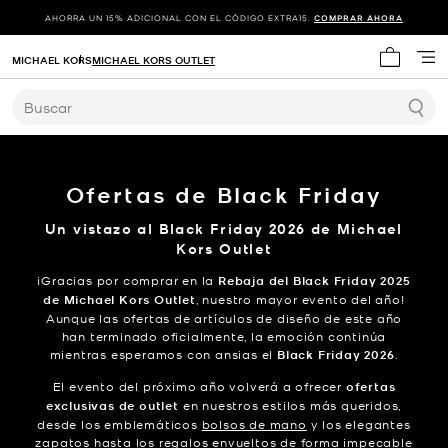
AHORRA UN 15% ADICIONAL CON EL CÓDIGO EXTRA15.
COMPRAR AHORA
MICHAEL KORS
MICHAEL KORS OUTLET
Mi carrit
Buscar
Ofertas de Black Friday
Un vistazo al Black Friday 2026 de Michael
Kors Outlet
¡Gracias por comprar en la
Rebaja del Black Friday 2025
de Michael Kors Outlet
, nuestro mayor evento del año!
Aunque las ofertas de artículos de diseño de este año
han terminado oficialmente, la emoción continúa
mientras esperamos con ansias el
Black Friday 2026
.
El evento del próximo año volverá a ofrecer
ofertas
exclusivas de outlet
en nuestros estilos más queridos,
desde los emblemáticos
bolsos de mano
y los elegantes
zapatos
hasta los
regalos
envueltos de forma impecable