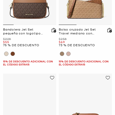
Bandolera Jet Set
Bolso cruzado Jet Set
pequeña con logotipo
Travel mediano con
exclusivo para cámara
bloques de color y
Era
Era
$228
$258
logotipo de la marca
Ahora
Ahora
$55
$69
75 % DE DESCUENTO
73 % DE DESCUENTO
15% DE DESCUENTO ADICIONAL CON
15% DE DESCUENTO ADICIONAL CON
EL CÓDIGO EXTRA15
EL CÓDIGO EXTRA15