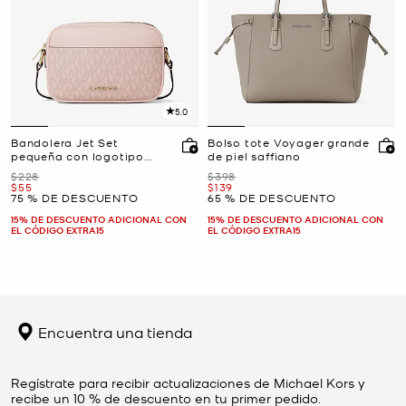
5.0
Bandolera Jet Set
Bolso tote Voyager grande
pequeña con logotipo
de piel saffiano
exclusivo para cámara
Era
Era
$228
$398
Ahora
Ahora
$55
$139
75 % DE DESCUENTO
65 % DE DESCUENTO
15% DE DESCUENTO ADICIONAL CON
15% DE DESCUENTO ADICIONAL CON
EL CÓDIGO EXTRA15
EL CÓDIGO EXTRA15
Encuentra una tienda
Regístrate para recibir actualizaciones de Michael Kors y
recibe un 10 % de descuento en tu primer pedido.