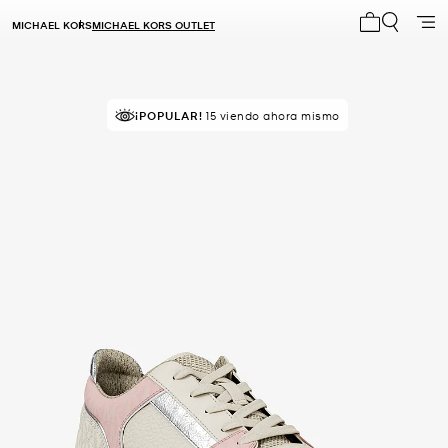
MICHAEL KORS
MICHAEL KORS OUTLET
Mi carrito 0
MEJOR VALORADO
¡POPULAR!
15 viendo ahora mismo
el 82% le da 5 estrellas