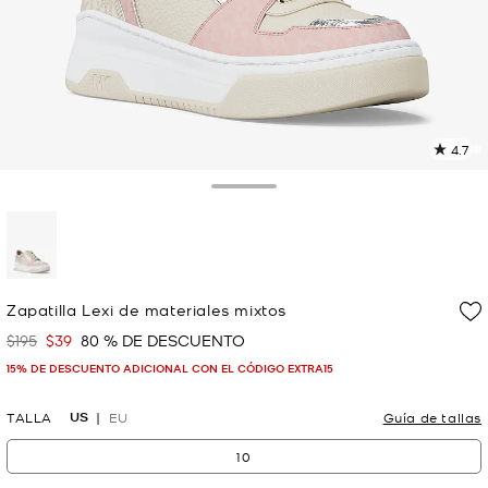
4.7
L
2
r
Toggle Drawer
E
e
l
p
selected
Zapatilla Lexi de materiales mixtos
$195
$39
80 % DE DESCUENTO
Era
Ahora
15% DE DESCUENTO ADICIONAL CON EL CÓDIGO EXTRA15
US
TALLA
EU
Guía de tallas
10