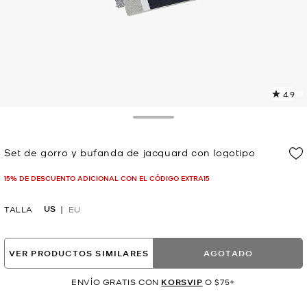
4.9
L
1
r
Toggle Drawer
E
e
Set de gorro y bufanda de jacquard con logotipo
l
Ahora
p
15% DE DESCUENTO ADICIONAL CON EL CÓDIGO EXTRA15
US
TALLA
EU
VER PRODUCTOS SIMILARES
AGOTADO
ENVÍO GRATIS CON
KORSVIP
O $75+