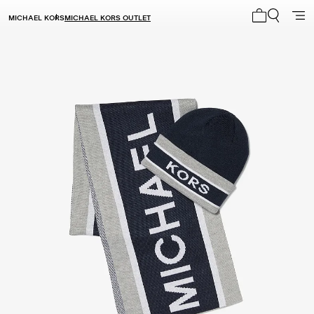
MICHAEL KORS
MICHAEL KORS OUTLET
Mi carrito 0