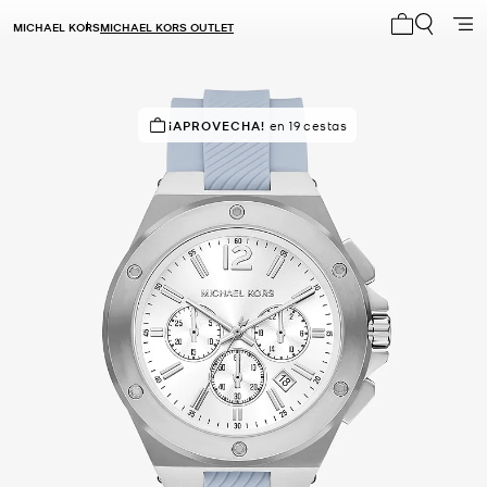
MICHAEL KORS
MICHAEL KORS OUTLET
Mi carrito 0
¡APROVECHA!
¡SOLICITADOS!
en 19 cestas
8 vendidos