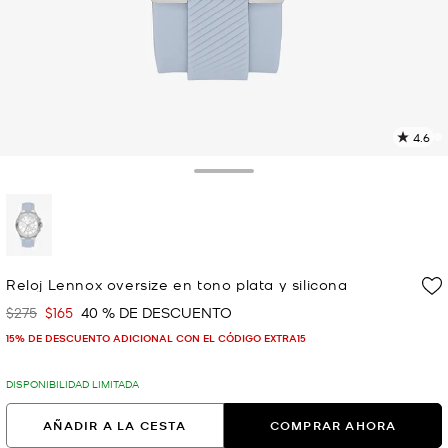
4.6
L
5
r
Toggle Drawer
E
e
l
p
selected
Reloj Lennox oversize en tono plata y silicona
$275
$165
40 % DE DESCUENTO
Era
Ahora
15% DE DESCUENTO ADICIONAL CON EL CÓDIGO EXTRA15
DISPONIBILIDAD LIMITADA
AÑADIR A LA CESTA
COMPRAR AHORA