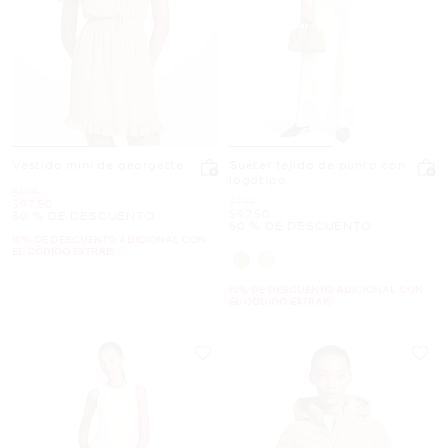
Vestido mini de georgette
Suéter tejido de punto con
logotipo
Era
$195
Era
$195
Ahora
$97.50
Ahora
$97.50
50 % DE DESCUENTO
50 % DE DESCUENTO
15% DE DESCUENTO ADICIONAL CON
EL CÓDIGO EXTRA15
15% DE DESCUENTO ADICIONAL CON
EL CÓDIGO EXTRA15