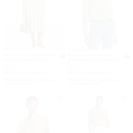
Vestido midi de georgette
Blusa con volantes de
con estampado floral
georgette con estampado
floral
Era
Era
$255
$175
Ahora
Ahora
$127.50
$87.50
50 % DE DESCUENTO
50 % DE DESCUENTO
15% DE DESCUENTO ADICIONAL CON
15% DE DESCUENTO ADICIONAL CON
EL CÓDIGO EXTRA15
EL CÓDIGO EXTRA15