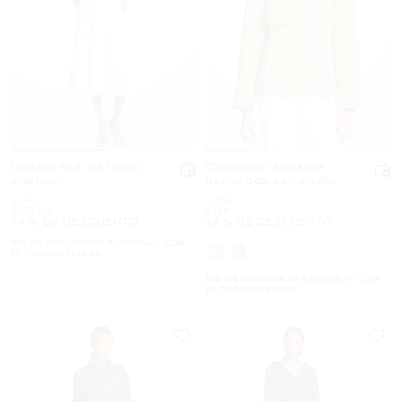
Vestido midi de tejido
Chaqueta reversible
elástico
acolchada con diseño
chevron
Era
Era
$275
$250
Ahora
Ahora
$137.50
$129
50 % DE DESCUENTO
48 % DE DESCUENTO
15% DE DESCUENTO ADICIONAL CON
EL CÓDIGO EXTRA15
15% DE DESCUENTO ADICIONAL CON
EL CÓDIGO EXTRA15