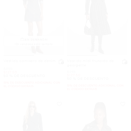
¡EN DEMANDA!
128 vendidos esta semana
Vestido camisero de denim
Vestido midi fruncido de
georgette
Era
$255
Era
$255
Ahora
$127.50
Ahora
$127.50
50 % DE DESCUENTO
50 % DE DESCUENTO
15% DE DESCUENTO ADICIONAL CON
15% DE DESCUENTO ADICIONAL CON
EL CÓDIGO EXTRA15
EL CÓDIGO EXTRA15