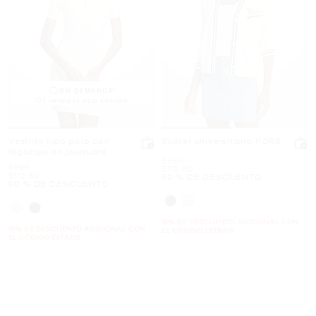
¡EN DEMANDA!
105 vendidos esta semana
Vestido tipo polo con
Suéter universitario KORS
logotipo en jacquard
Era
$225
Era
$225
Ahora
$112.50
Ahora
$112.50
50 % DE DESCUENTO
50 % DE DESCUENTO
15% DE DESCUENTO ADICIONAL CON
15% DE DESCUENTO ADICIONAL CON
EL CÓDIGO EXTRA15
EL CÓDIGO EXTRA15