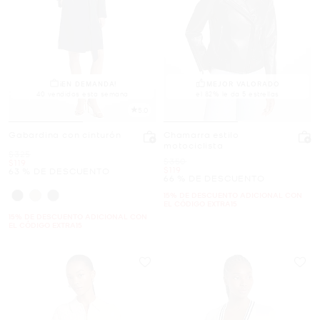
¡EN DEMANDA!
MEJOR VALORADO
40 vendidos esta semana
el 82% le da 5 estrellas
5.0
Gabardina con cinturón
Chamarra estilo
motociclista
Era
$325
Era
$350
Ahora
$119
Ahora
$119
63 % DE DESCUENTO
66 % DE DESCUENTO
15% DE DESCUENTO ADICIONAL CON
EL CÓDIGO EXTRA15
15% DE DESCUENTO ADICIONAL CON
EL CÓDIGO EXTRA15