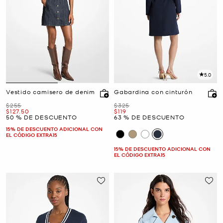
5.0
Vestido camisero de denim
Gabardina con cinturón
Era
Era
$255
$325
Ahora
Ahora
$127.50
$119
50 % DE DESCUENTO
63 % DE DESCUENTO
15% DE DESCUENTO ADICIONAL CON
EL CÓDIGO EXTRA15
15% DE DESCUENTO ADICIONAL CON
EL CÓDIGO EXTRA15