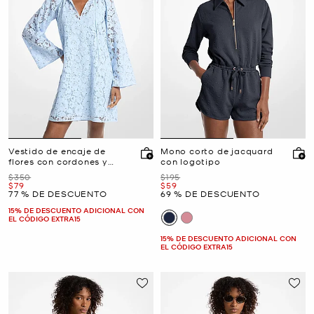
Vestido de encaje de
Mono corto de jacquard
flores con cordones y
con logotipo
tachuelas
Era
Era
$350
$195
Ahora
Ahora
$79
$59
77 % DE DESCUENTO
69 % DE DESCUENTO
15% DE DESCUENTO ADICIONAL CON
EL CÓDIGO EXTRA15
15% DE DESCUENTO ADICIONAL CON
EL CÓDIGO EXTRA15