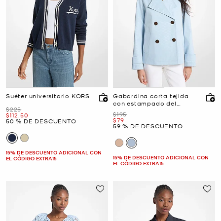
Suéter universitario KORS
Gabardina corta tejida
con estampado del
Era
$225
logotipo
Era
$195
Ahora
$112.50
Ahora
$79
50 % DE DESCUENTO
59 % DE DESCUENTO
15% DE DESCUENTO ADICIONAL CON
15% DE DESCUENTO ADICIONAL CON
EL CÓDIGO EXTRA15
EL CÓDIGO EXTRA15