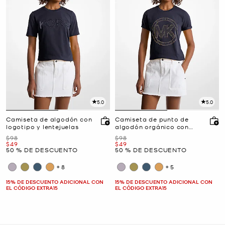
5.0
5.0
Camiseta de algodón con
Camiseta de punto de
logotipo y lentejuelas
algodón orgánico con
logotipo con tachuelas
Era
Era
$98
$98
Ahora
Ahora
$49
$49
50 % DE DESCUENTO
50 % DE DESCUENTO
+8
+5
15% DE DESCUENTO ADICIONAL CON
15% DE DESCUENTO ADICIONAL CON
EL CÓDIGO EXTRA15
EL CÓDIGO EXTRA15