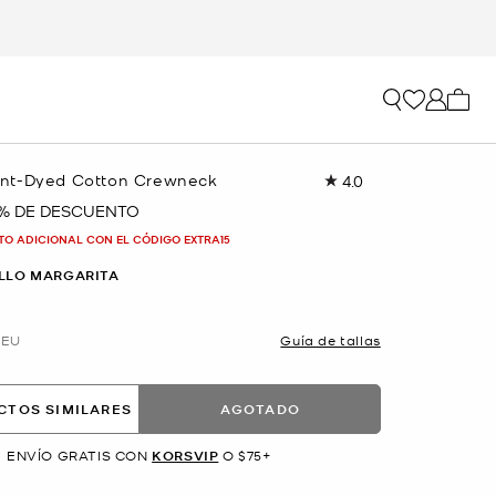
Mi car
nt-Dyed Cotton Crewneck
4.0
Lea
9
 % DE DESCUENTO
reseñas.
Enlace
TO ADICIONAL CON EL CÓDIGO EXTRA15
en
la
LLO MARGARITA
misma
página.
EU
Guía de tallas
CTOS SIMILARES
AGOTADO
ENVÍO GRATIS CON
KORSVIP
O $75+