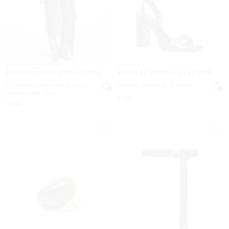
MICHAEL KORS COLLECTION
MICHAEL KORS COLLECTION
Camiseta sin mangas de
Ashley Leather Sandal
mezcla de lana
Ahora
$795
Ahora
$690