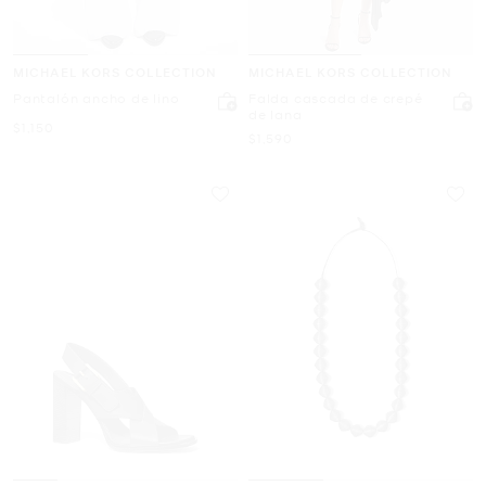
MICHAEL KORS COLLECTION
MICHAEL KORS COLLECTION
Pantalón ancho de lino
Falda cascada de crepé
de lana
Ahora
$1,150
Ahora
$1,590