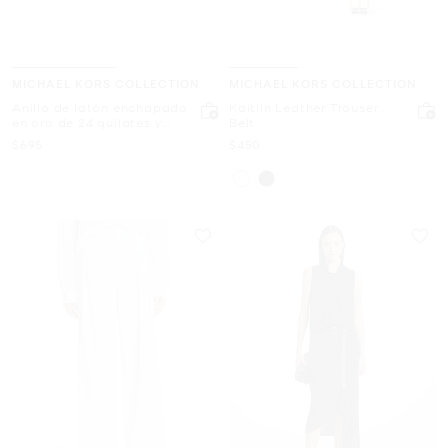
MICHAEL KORS COLLECTION
MICHAEL KORS COLLECTION
Anillo de latón enchapado
Kaitlin Leather Trouser
en oro de 24 quilates y
Belt
piedra
Ahora
Ahora
$695
$450