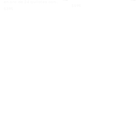
en oro de 24 quilates con
Ahora
$595
forma de cúpula
Ahora
$395