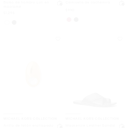
Bolso de hombro Loli en
Camiseta de cachemira
macramé
Ahora
$990
Ahora
$1,295
MICHAEL KORS COLLECTION
MICHAEL KORS COLLECTION
Anillo de latón enchapado
Mackenzie Leather Sandal