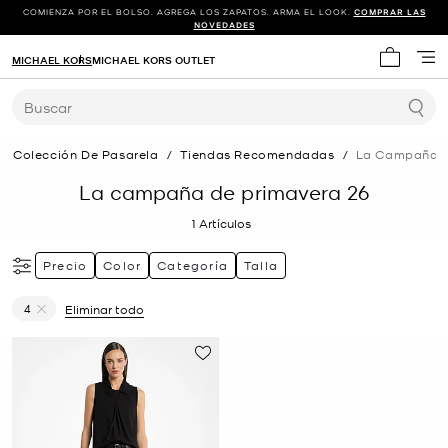
COMIENZA POR EL BOLSO. AGREGA LOS ZAPATOS. ARMA EL LOOK.
COMPRAR LAS
NOVEDADES
MICHAEL KORS
MICHAEL KORS OUTLET
Mi carrit
Buscar
Colección De Pasarela
/
Tiendas Recomendadas
/
La Campaña D
La campaña de primavera 26
1
Artículos
Precio
Color
Categoría
Talla
4
Eliminar todo
Eliminar filtro Actualmente restringido porTalla: 4