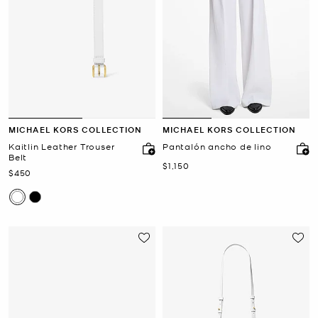
MICHAEL KORS COLLECTION
MICHAEL KORS COLLECTION
Kaitlin Leather Trouser
Pantalón ancho de lino
Belt
Ahora
$1,150
Ahora
$450