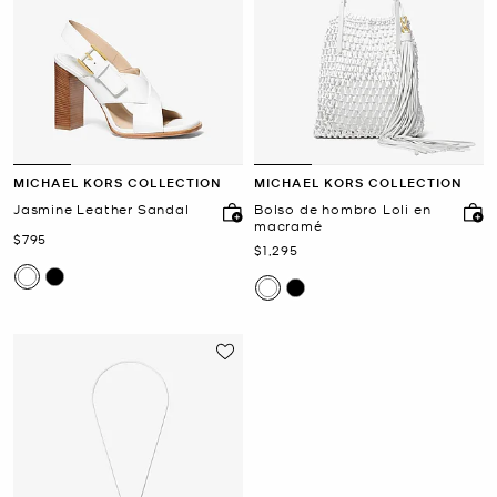
MICHAEL KORS COLLECTION
MICHAEL KORS COLLECTION
Jasmine Leather Sandal
Bolso de hombro Loli en
macramé
Ahora
$795
Ahora
$1,295