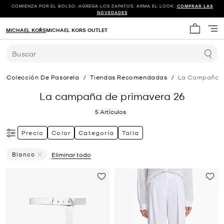
COMIENZA POR EL BOLSO. AGREGA LOS ZAPATOS. ARMA EL LOOK.
COMPRAR LAS
NOVEDADES
MICHAEL KORS
MICHAEL KORS OUTLET
Mi carrit
Buscar
Colección De Pasarela
/
Tiendas Recomendadas
/
La Campaña D
La campaña de primavera 26
5
Artículos
Precio
Color
Categoría
Talla
Blanco
Eliminar todo
Eliminar Filtro Actualmente Restringido PorColor: Blanco