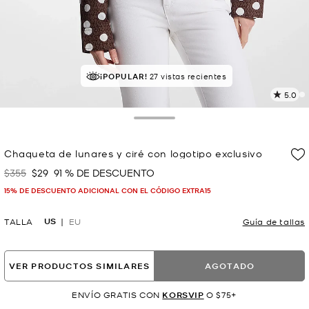
MEJOR VALORADO
¡POPULAR!
27 vistas recientes
el 97% le da 5 estrellas
5.0
L
3
r
Toggle Drawer
E
e
Chaqueta de lunares y ciré con logotipo exclusivo
l
$355
$29
91 % DE DESCUENTO
Era
Ahora
p
15% DE DESCUENTO ADICIONAL CON EL CÓDIGO EXTRA15
US
TALLA
EU
Guía de tallas
VER PRODUCTOS SIMILARES
AGOTADO
ENVÍO GRATIS CON
KORSVIP
O $75+