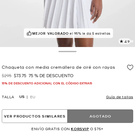
MEJOR VALORADO
¡POPULAR!
4 vistas recientes
el 95% le da 5 estrellas
4.9
L
1
r
Toggle Drawer
E
e
Chaqueta con media cremallera de ciré con rayas
l
$295
$73.75
75 % DE DESCUENTO
Era
Ahora
p
15% DE DESCUENTO ADICIONAL CON EL CÓDIGO EXTRA15
US
TALLA
EU
Guía de tallas
VER PRODUCTOS SIMILARES
AGOTADO
ENVÍO GRATIS CON
KORSVIP
O $75+