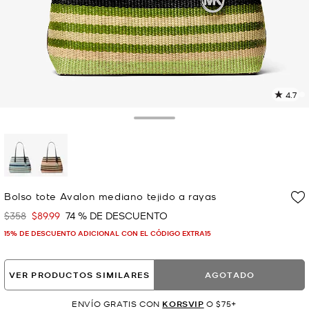
4.7
L
1
r
Toggle Drawer
E
e
l
p
selected
Bolso tote Avalon mediano tejido a rayas
$358
$89.99
74 % DE DESCUENTO
Era
Ahora
15% DE DESCUENTO ADICIONAL CON EL CÓDIGO EXTRA15
VER PRODUCTOS SIMILARES
AGOTADO
ENVÍO GRATIS CON
KORSVIP
O $75+