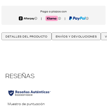
Paga a plazos con
|
|
Afterpay
Klarna
PayPal
DETALLES DEL PRODUCTO
ENVÍOS Y DEVOLUCIONES
V