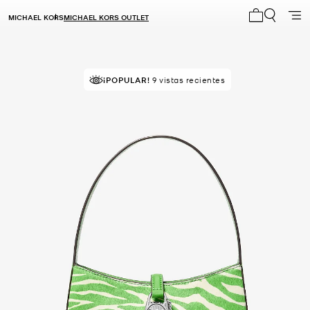
MICHAEL KORS
MICHAEL KORS OUTLET
Mi carrito 0
MEJOR VALORADO
¡POPULAR!
9 vistas recientes
el 81% le da 5 estrellas