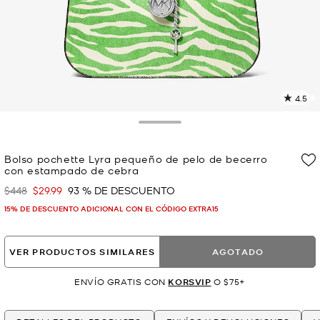
4.5
L
3
r
Toggle Drawer
E
e
Bolso pochette Lyra pequeño de pelo de becerro
l
con estampado de cebra
p
$448
$29.99
93 % DE DESCUENTO
Era
Ahora
15% DE DESCUENTO ADICIONAL CON EL CÓDIGO EXTRA15
VER PRODUCTOS SIMILARES
AGOTADO
ENVÍO GRATIS CON
KORSVIP
O $75+