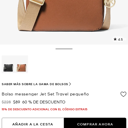
4.5
L
1
r
Toggle Drawer
E
e
l
p
selected
SABER MÁS SOBRE LA GAMA DE BOLSOS
Bolso messenger Jet Set Travel pequeño
$228
$89
60 % DE DESCUENTO
Era
Ahora
15% DE DESCUENTO ADICIONAL CON EL CÓDIGO EXTRA15
AÑADIR A LA CESTA
COMPRAR AHORA