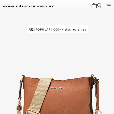
MICHAEL KORS
MICHAEL KORS OUTLET
Mi carrito 0
¡VENDIÉNDOSE RÁPIDO!
Comprado por última vez hace 2
¡POPULAR!
1000+ vistas recientes
minutos