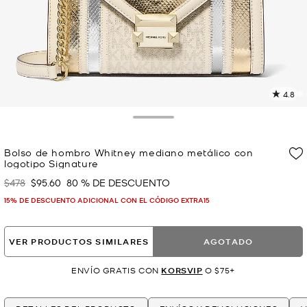
4.8
L
4
r
Toggle Drawer
E
e
Bolso de hombro Whitney mediano metálico con
l
logotipo Signature
p
$478
$95.60
80 % DE DESCUENTO
Era
Ahora
15% DE DESCUENTO ADICIONAL CON EL CÓDIGO EXTRA15
VER PRODUCTOS SIMILARES
AGOTADO
ENVÍO GRATIS CON
KORSVIP
O $75+