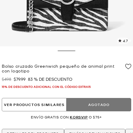
4.7
L
8
r
Toggle Drawer
E
e
Bolso cruzado Greenwich pequeño de animal print
l
con logotipo
p
$498
$79.99
83 % DE DESCUENTO
Era
Ahora
15% DE DESCUENTO ADICIONAL CON EL CÓDIGO EXTRA15
VER PRODUCTOS SIMILARES
AGOTADO
ENVÍO GRATIS CON
KORSVIP
O $75+