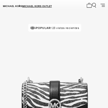
MICHAEL KORS
MICHAEL KORS OUTLET
Mi carrito 0
MEJOR VALORADO
¡POPULAR!
23 vistas recientes
el 87% le da 5 estrellas