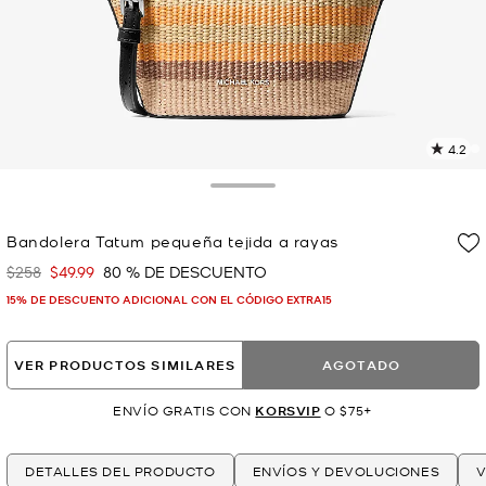
4.2
L
3
r
Toggle Drawer
E
e
Bandolera Tatum pequeña tejida a rayas
l
$258
$49.99
80 % DE DESCUENTO
Era
Ahora
p
15% DE DESCUENTO ADICIONAL CON EL CÓDIGO EXTRA15
VER PRODUCTOS SIMILARES
AGOTADO
ENVÍO GRATIS CON
KORSVIP
O $75+
DETALLES DEL PRODUCTO
ENVÍOS Y DEVOLUCIONES
V