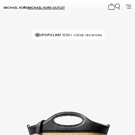
MICHAEL KORS
MICHAEL KORS OUTLET
Mi carrito 0
¡POPULAR!
¡SOLICITADOS!
1000+ vistas recientes
30 vendidos