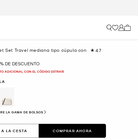
Mi car
et Set Travel mediana tipo cúpula con
4.7
Lea
3545
reseñas.
 % DE DESCUENTO
Enlace
en
TO ADICIONAL CON EL CÓDIGO EXTRA15
la
misma
LLA
página.
selected
RE LA GAMA DE BOLSOS
 A LA CESTA
COMPRAR AHORA