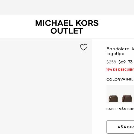
Bandolera J
logotipo
$258
$69
73
Era
Ahora
15% DE DESCUEN
VAINI
COLOR
SABER MÁS SOB
AÑADIR