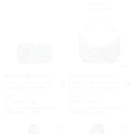
À SUCCÈS!
Classé 5* par 91%
5.0
MICHAEL KORS OUTLET
MICHAEL KORS OUTLET
Petit sac à bandoulière
Sac à épaule convertible
convertible Carmela en
Merritt de taille moyenne à
denim à motif patchwork
motif patchwork
était
était
458 $
798 $
maintenant
maintenant
159 $
139 $
65 % DE RABAIS
82 % DE RABAIS
RABAIS SUPPLÉMENTAIRE DE 15 %
RABAIS SUPPLÉMENTAIRE DE 15 %
AVEC LE CODE : EXTRA15
AVEC LE CODE : EXTRA15