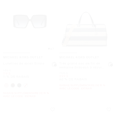
4.7
MICHAEL KORS OUTLET
MICHAEL KORS OUTLET
Lunettes de soleil Sintra
Très grand sac de fin de
semaine Grayson à rayures
était
135 $
et à logo Signature
était
758 $
maintenant
119 $
maintenant
299 $
11 % DE RABAIS
60 % DE RABAIS
RABAIS SUPPLÉMENTAIRE DE 15 %
AVEC LE CODE : EXTRA15
RABAIS SUPPLÉMENTAIRE DE 15 %
AVEC LE CODE : EXTRA15