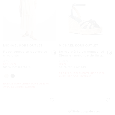
MICHAEL KORS OUTLET
MICHAEL KORS OUTLET
Robe longue en georgette
Sandale à talon compensé
à volants
Elena en mélange de lin à
rayures
était
était
375 $
250 $
maintenant
maintenant
187.50 $
119 $
50 % DE RABAIS
52 % DE RABAIS
RABAIS SUPPLÉMENTAIRE DE 15 %
AVEC LE CODE : EXTRA15
RABAIS SUPPLÉMENTAIRE DE 15 %
AVEC LE CODE : EXTRA15
Style coup de cœur