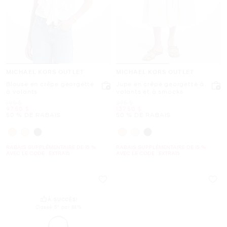
MICHAEL KORS OUTLET
MICHAEL KORS OUTLET
Blouse en crêpe georgette
Jupe en crêpe georgette à
à volants
volants et à smocks
était
était
195 $
275 $
maintenant
maintenant
97.50 $
137.50 $
50 % DE RABAIS
50 % DE RABAIS
RABAIS SUPPLÉMENTAIRE DE 15 %
RABAIS SUPPLÉMENTAIRE DE 15 %
AVEC LE CODE : EXTRA15
AVEC LE CODE : EXTRA15
À SUCCÈS!
Classé 5* par 88%