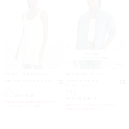
À SUCCÈS!
Classé 5* par 100%
4.5
5.0
MICHAEL KORS OUTLET
MICHAEL KORS OUTLET
Mini-robe en denim plissé
Veste en denim à
fermeture éclair
était
295 $
était
325 $
maintenant
147.50 $
maintenant
162.50 $
50 % DE RABAIS
50 % DE RABAIS
RABAIS SUPPLÉMENTAIRE DE 15 %
RABAIS SUPPLÉMENTAIRE DE 15 %
AVEC LE CODE : EXTRA15
AVEC LE CODE : EXTRA15