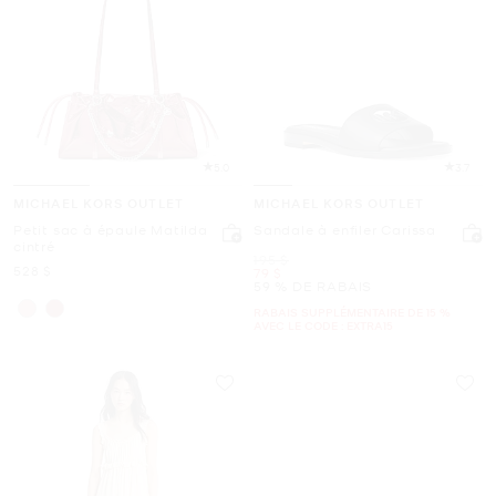
5.0
3.7
MICHAEL KORS OUTLET
MICHAEL KORS OUTLET
Petit sac à épaule Matilda
Sandale à enfiler Carissa
cintré
était
195 $
maintenant
528 $
maintenant
79 $
59 % DE RABAIS
RABAIS SUPPLÉMENTAIRE DE 15 %
AVEC LE CODE : EXTRA15