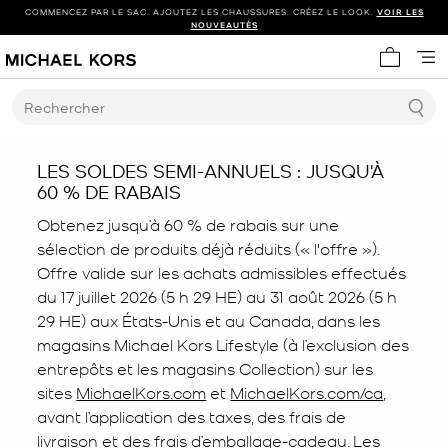
COMMENCEZ PAR LE SAC. AJOUTEZ LES CHAUSSURES. CRÉEZ LE LOOK.
VOIR LES
NOUVEAUTÉS
Mon panie
Rechercher
LES SOLDES SEMI-ANNUELS : JUSQU'À
60 % DE RABAIS
Obtenez jusqu’à 60 % de rabais sur une
sélection de produits déjà réduits (« l'offre »).
Offre valide sur les achats admissibles effectués
du 17 juillet 2026 (5 h 29 HE) au 31 août 2026 (5 h
29 HE) aux États-Unis et au Canada, dans les
magasins Michael Kors Lifestyle (à l’exclusion des
entrepôts et les magasins Collection) sur les
sites
MichaelKors.com
et
MichaelKors.com/ca
,
avant l’application des taxes, des frais de
livraison et des frais d’emballage-cadeau. Les