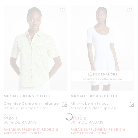
EN DEMANDE !
73 achetés cette semaine
MICHAEL KORS OUTLET
MICHAEL KORS OUTLET
Chemise Camp en mélange
Mini-robe en tricot
de lin à imprimé floral
extensible découpé au
laser
était
était
195 $
395 $
maintenant
maintenant
97.50 $
197.50 $
50 % DE RABAIS
50 % DE RABAIS
RABAIS SUPPLÉMENTAIRE DE 15 %
RABAIS SUPPLÉMENTAIRE DE 15 %
AVEC LE CODE : EXTRA15
AVEC LE CODE : EXTRA15