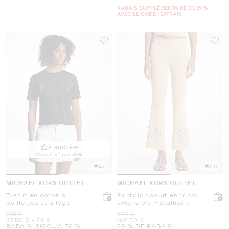
RABAIS SUPPLÉMENTAIRE DE 15 %
AVEC LE CODE : EXTRA15
À SUCCÈS!
Classé 5* par 85%
4.6
5.0
MICHAEL KORS OUTLET
MICHAEL KORS OUTLET
T-shirt en coton à
Pantalon court en tricot
paillettes et à logo
extensible métallisé
découpé au laser
était
était
125 $
325 $
maintenant
to
maintenant
maintenant
37.50 $
-
59 $
162.50 $
RABAIS JUSQU’À 70 %
50 % DE RABAIS