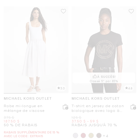
À SUCCÈS!
Classé 5* par 85%
3.0
4.8
MICHAEL KORS OUTLET
MICHAEL KORS OUTLET
Robe mi-longue en
T-shirt en jersey de coton
mélange de viscose
biologique avec logo à
boutons
était
était
375 $
125 $
maintenant
maintenant
to
maintenant
187.50 $
37.50 $
-
59 $
50 % DE RABAIS
RABAIS JUSQU’À 70 %
RABAIS SUPPLÉMENTAIRE DE 15 %
+4
AVEC LE CODE : EXTRA15