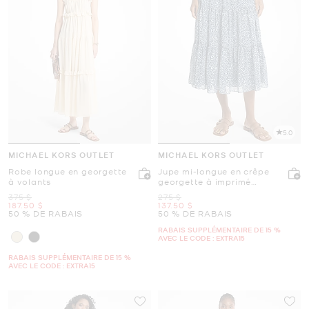
5.0
MICHAEL KORS OUTLET
MICHAEL KORS OUTLET
Robe longue en georgette
Jupe mi-longue en crêpe
à volants
georgette à imprimé
léopard et à volants
était
était
375 $
275 $
maintenant
maintenant
187.50 $
137.50 $
50 % DE RABAIS
50 % DE RABAIS
RABAIS SUPPLÉMENTAIRE DE 15 %
AVEC LE CODE : EXTRA15
RABAIS SUPPLÉMENTAIRE DE 15 %
AVEC LE CODE : EXTRA15