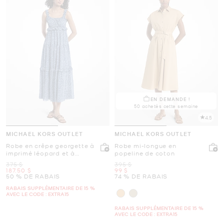
EN DEMANDE !
50 achetés cette semaine
4.5
MICHAEL KORS OUTLET
MICHAEL KORS OUTLET
Robe en crêpe georgette à
Robe mi-longue en
imprimé léopard et à
popeline de coton
volants
était
était
375 $
395 $
maintenant
maintenant
187.50 $
99 $
50 % DE RABAIS
74 % DE RABAIS
RABAIS SUPPLÉMENTAIRE DE 15 %
AVEC LE CODE : EXTRA15
RABAIS SUPPLÉMENTAIRE DE 15 %
AVEC LE CODE : EXTRA15