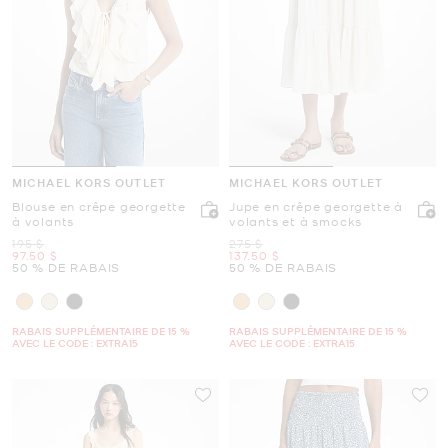
MICHAEL KORS OUTLET
MICHAEL KORS OUTLET
Blouse en crêpe georgette
Jupe en crêpe georgette à
à volants
volants et à smocks
était
était
195 $
275 $
maintenant
maintenant
97.50 $
137.50 $
50 % DE RABAIS
50 % DE RABAIS
RABAIS SUPPLÉMENTAIRE DE 15 %
RABAIS SUPPLÉMENTAIRE DE 15 %
AVEC LE CODE : EXTRA15
AVEC LE CODE : EXTRA15