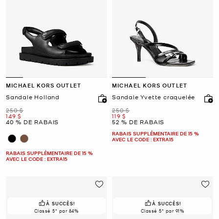
MICHAEL KORS OUTLET
MICHAEL KORS OUTLET
Sandale Holland
Sandale Yvette craquelée
était
était
250 $
250 $
maintenant
maintenant
149 $
119 $
40 % DE RABAIS
52 % DE RABAIS
RABAIS SUPPLÉMENTAIRE DE 15 %
AVEC LE CODE : EXTRA15
RABAIS SUPPLÉMENTAIRE DE 15 %
AVEC LE CODE : EXTRA15
À SUCCÈS!
À SUCCÈS!
Classé 5* par 84%
Classé 5* par 91%