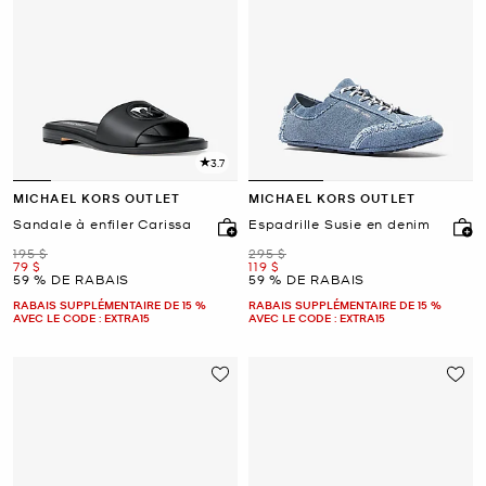
3.7
MICHAEL KORS OUTLET
MICHAEL KORS OUTLET
Sandale à enfiler Carissa
Espadrille Susie en denim
était
était
195 $
295 $
maintenant
maintenant
79 $
119 $
59 % DE RABAIS
59 % DE RABAIS
RABAIS SUPPLÉMENTAIRE DE 15 %
RABAIS SUPPLÉMENTAIRE DE 15 %
AVEC LE CODE : EXTRA15
AVEC LE CODE : EXTRA15