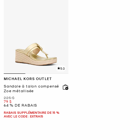
5.0
MICHAEL KORS OUTLET
Sandale à talon compensé
Zoe métallisée
était
225 $
maintenant
79 $
64 % DE RABAIS
RABAIS SUPPLÉMENTAIRE DE 15 %
AVEC LE CODE : EXTRA15