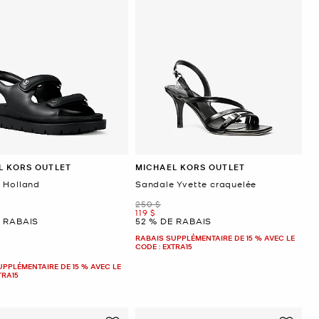
L KORS OUTLET
MICHAEL KORS OUTLET
 Holland
Sandale Yvette craquelée
était
250 $
ant
maintenant
119 $
E RABAIS
52 % DE RABAIS
RABAIS SUPPLÉMENTAIRE DE 15 % AVEC LE
CODE : EXTRA15
UPPLÉMENTAIRE DE 15 % AVEC LE
TRA15