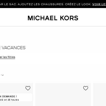
 LE SAC. AJOUTEZ LES CHAUSSURES. CRÉEZ LE LOOK.
VOIR L
E VACANCES
r les filtres
 filtre Affiné(e) par Taille : 6
N DEMANDE !
eté en 48 heures