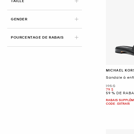
APPLIED
TAILLE
GENDER
POURCENTAGE DE RABAIS
MICHAEL KOR
Sandale à enfi
était
195 $
maintenant
79 $
59 % DE RABA
RABAIS SUPPLÉME
CODE : EXTRA15