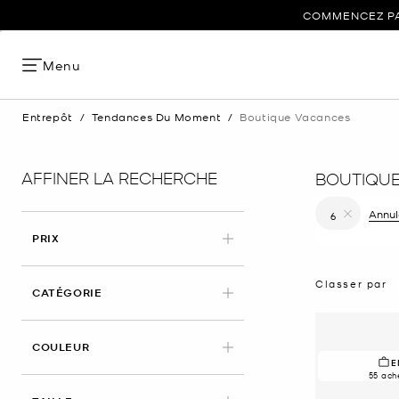
COMMENCEZ PAR
Menu
Entrepôt
/
Tendances Du Moment
/
Boutique Vacances
AFFINER LA RECHERCHE
BOUTIQU
Annule
6
Supprimer le
PRIX
Classer par
CATÉGORIE
COULEUR
E
55 ach