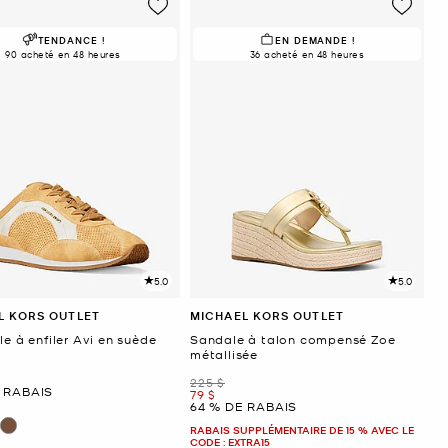
TENDANCE !
EN DEMANDE !
90 acheté en 48 heures
36 acheté en 48 heures
5.0
5.0
L KORS OUTLET
MICHAEL KORS OUTLET
le à enfiler Avi en suède
Sandale à talon compensé Zoe
métallisée
ant
était
225 $
 RABAIS
maintenant
79 $
64 % DE RABAIS
RABAIS SUPPLÉMENTAIRE DE 15 % AVEC LE
CODE : EXTRA15