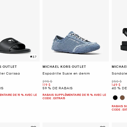
3.7
S OUTLET
MICHAEL KORS OUTLET
MICHAE
ler Carissa
Espadrille Susie en denim
Sandale
était
était
295 $
250 $
maintenant
mainten
119 $
149 $
IS
59 % DE RABAIS
40 % D
NTAIRE DE 15 % AVEC LE
RABAIS SUPPLÉMENTAIRE DE 15 % AVEC LE
CODE : EXTRA15
RABAIS S
CODE : EX