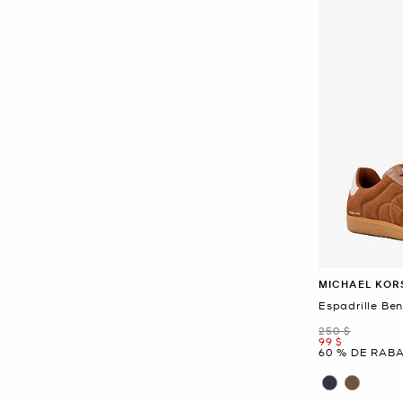
MICHAEL KOR
Espadrille Be
était
250 $
maintenant
99 $
60 % DE RABA