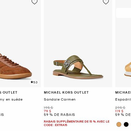
5.0
S OUTLET
MICHAEL KORS OUTLET
MICHAE
nny en suède
Sandale Carmen
Espadril
était
était
195 $
295 $
maintenant
mainten
79 $
119 $
IS
59 % DE RABAIS
59 % DE
RABAIS SUPPLÉMENTAIRE DE 15 % AVEC LE
CODE : EXTRA15