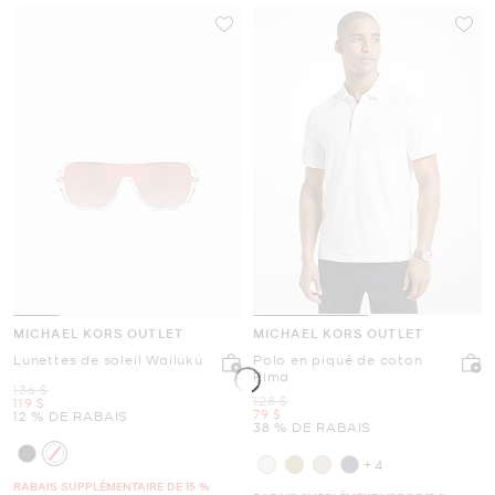
MICHAEL KORS OUTLET
MICHAEL KORS OUTLET
Lunettes de soleil Wailuku
Polo en piqué de coton
Pima
était
136 $
était
128 $
maintenant
119 $
maintenant
79 $
12 % DE RABAIS
38 % DE RABAIS
+4
RABAIS SUPPLÉMENTAIRE DE 15 %