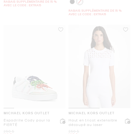
RABAIS SUPPLÉMENTAIRE DE 15 %
AVEC LE CODE : EXTRA15
RABAIS SUPPLÉMENTAIRE DE 15 %
AVEC LE CODE : EXTRA15
MICHAEL KORS OUTLET
MICHAEL KORS OUTLET
Espadrille Cody pour la
Haut en tricot extensible
FIERTÉ
découpé au laser
était
était
250 $
250 $