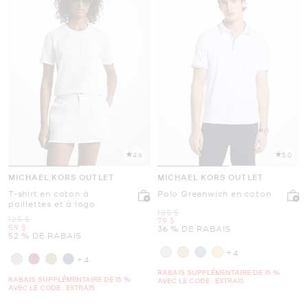
4.6
5.0
MICHAEL KORS OUTLET
MICHAEL KORS OUTLET
T-shirt en coton à
Polo Greenwich en coton
paillettes et à logo
était
125 $
était
125 $
maintenant
79 $
maintenant
59 $
36 % DE RABAIS
52 % DE RABAIS
+4
+4
RABAIS SUPPLÉMENTAIRE DE 15 %
RABAIS SUPPLÉMENTAIRE DE 15 %
AVEC LE CODE : EXTRA15
AVEC LE CODE : EXTRA15