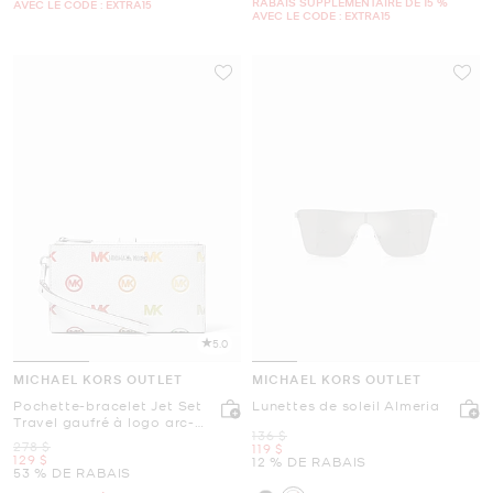
RABAIS SUPPLÉMENTAIRE DE 15 %
AVEC LE CODE : EXTRA15
AVEC LE CODE : EXTRA15
5.0
MICHAEL KORS OUTLET
MICHAEL KORS OUTLET
Pochette-bracelet Jet Set
Lunettes de soleil Almeria
Travel gaufré à logo arc-
était
136 $
en-ciel
était
278 $
maintenant
119 $
maintenant
129 $
12 % DE RABAIS
53 % DE RABAIS