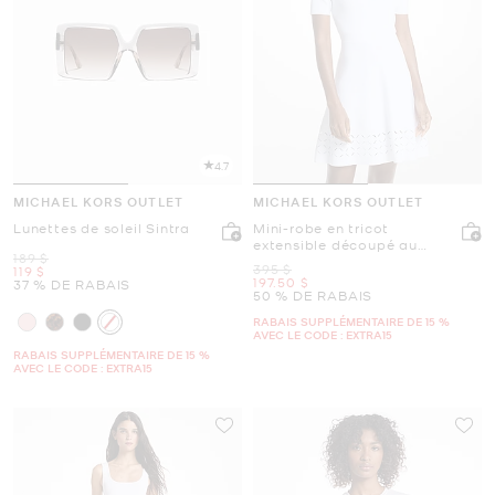
4.7
MICHAEL KORS OUTLET
MICHAEL KORS OUTLET
Lunettes de soleil Sintra
Mini-robe en tricot
extensible découpé au
était
189 $
laser
était
395 $
maintenant
119 $
maintenant
197.50 $
37 % DE RABAIS
50 % DE RABAIS
RABAIS SUPPLÉMENTAIRE DE 15 %
AVEC LE CODE : EXTRA15
RABAIS SUPPLÉMENTAIRE DE 15 %
AVEC LE CODE : EXTRA15