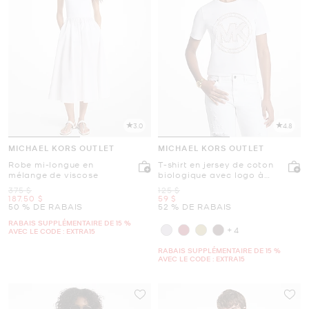
3.0
4.8
MICHAEL KORS OUTLET
MICHAEL KORS OUTLET
Robe mi-longue en
T-shirt en jersey de coton
mélange de viscose
biologique avec logo à
boutons
était
était
375 $
125 $
maintenant
maintenant
187.50 $
59 $
50 % DE RABAIS
52 % DE RABAIS
RABAIS SUPPLÉMENTAIRE DE 15 %
+4
AVEC LE CODE : EXTRA15
RABAIS SUPPLÉMENTAIRE DE 15 %
AVEC LE CODE : EXTRA15