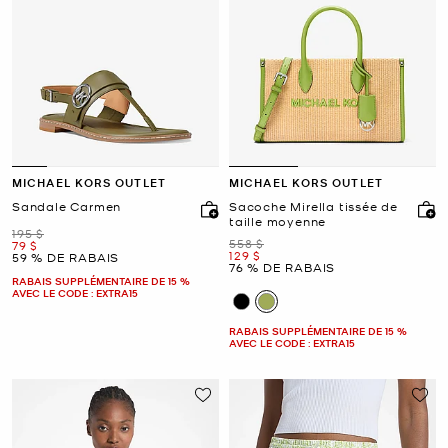
MICHAEL KORS OUTLET
MICHAEL KORS OUTLET
Sandale Carmen
Sacoche Mirella tissée de
taille moyenne
était
195 $
était
558 $
maintenant
79 $
maintenant
129 $
59 % DE RABAIS
76 % DE RABAIS
RABAIS SUPPLÉMENTAIRE DE 15 %
AVEC LE CODE : EXTRA15
RABAIS SUPPLÉMENTAIRE DE 15 %
AVEC LE CODE : EXTRA15