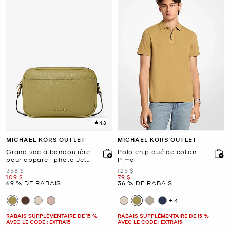
4.8
MICHAEL KORS OUTLET
MICHAEL KORS OUTLET
Grand sac à bandoulière
Polo en piqué de coton
pour appareil photo Jet
Pima
Set en cuir grainé
était
était
358 $
125 $
maintenant
maintenant
109 $
79 $
69 % DE RABAIS
36 % DE RABAIS
+4
RABAIS SUPPLÉMENTAIRE DE 15 %
RABAIS SUPPLÉMENTAIRE DE 15 %
AVEC LE CODE : EXTRA15
AVEC LE CODE : EXTRA15