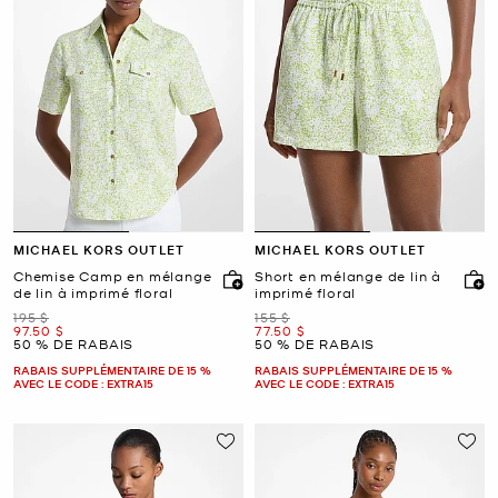
MICHAEL KORS OUTLET
MICHAEL KORS OUTLET
Chemise Camp en mélange
Short en mélange de lin à
de lin à imprimé floral
imprimé floral
était
était
195 $
155 $
maintenant
maintenant
97.50 $
77.50 $
50 % DE RABAIS
50 % DE RABAIS
RABAIS SUPPLÉMENTAIRE DE 15 %
RABAIS SUPPLÉMENTAIRE DE 15 %
AVEC LE CODE : EXTRA15
AVEC LE CODE : EXTRA15