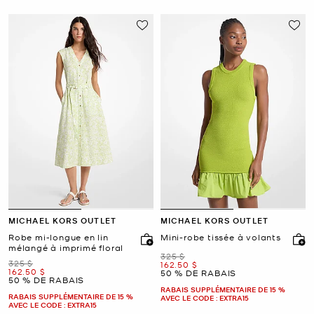
MICHAEL KORS OUTLET
MICHAEL KORS OUTLET
Robe mi-longue en lin
Mini-robe tissée à volants
mélangé à imprimé floral
était
325 $
était
325 $
maintenant
162.50 $
maintenant
162.50 $
50 % DE RABAIS
50 % DE RABAIS
RABAIS SUPPLÉMENTAIRE DE 15 %
RABAIS SUPPLÉMENTAIRE DE 15 %
AVEC LE CODE : EXTRA15
AVEC LE CODE : EXTRA15