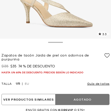
3.3
L
7
r
Toggle Drawer
E
e
Zapatos de tacón Jaida de piel con adornos de
l
purpurina
p
$135
$35
74 % DE DESCUENTO
Era
Ahora
HASTA UN 60% DE DESCUENTO. PRECIOS SEGÚN LO INDICADO
US
TALLA
EU
Guía de tallas
VER PRODUCTOS SIMILARES
AGOTADO
ENVÍO GRATIS CON
KORSVIP
O $75+