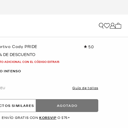
Mi car
rtivo Cody PRIDE
5.0
Lea
11
 % DE DESCUENTO
reseñas.
Enlace
TO ADICIONAL CON EL CÓDIGO EXTRA15
en
la
O INTENSO
misma
página.
EU
Guía de tallas
CTOS SIMILARES
AGOTADO
ENVÍO GRATIS CON
KORSVIP
O $75+