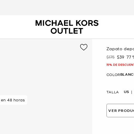
Zapato depo
$175
$39
77
Era
Ahora
15% DE DESCUEN
BLANC
COLOR
US
TALLA
en 48 horas
VER PRODU