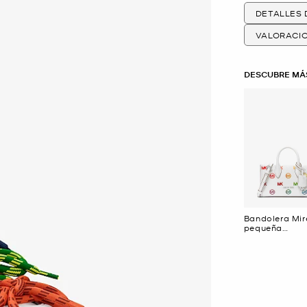
DETALLES
VALORACI
DESCUBRE MÁ
Bandolera Mir
pequeña
convertible c
diseño de arco
logotipo en re