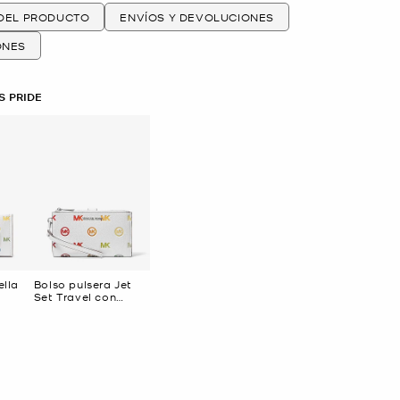
 DEL PRODUCTO
ENVÍOS Y DEVOLUCIONES
ONES
S PRIDE
ella
Bolso pulsera Jet
Set Travel con
on
logotipo de arcoíris
íris y
en relieve
lieve