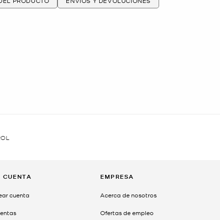
 DEL PRODUCTO
ENVÍOS Y DEVOLUCIONES
ROL
I CUENTA
EMPRESA
ear cuenta
Acerca de nosotros
entas
Ofertas de empleo