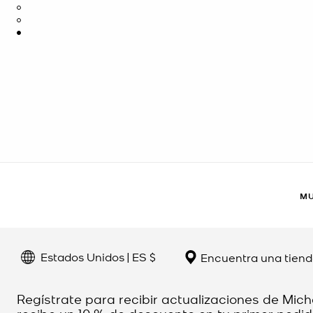
MU
Estados Unidos | ES $
Encuentra una tien
Regístrate para recibir actualizaciones de Mich
recibe un 10 % de descuento en tu primer pedid