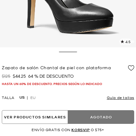
4.5
L
1
r
Toggle Drawer
E
e
Zapato de salón Chantal de piel con plataforma
l
$125
$44.25
64 % DE DESCUENTO
Era
Ahora
p
HASTA UN 60% DE DESCUENTO. PRECIOS SEGÚN LO INDICADO
US
TALLA
EU
Guía de tallas
VER PRODUCTOS SIMILARES
AGOTADO
ENVÍO GRATIS CON
KORSVIP
O $75+