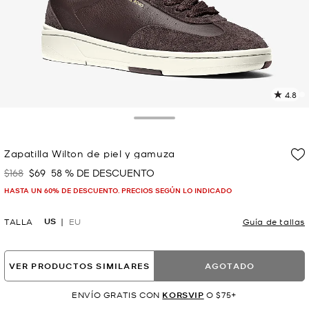
4.8
L
3
r
Toggle Drawer
E
e
Zapatilla Wilton de piel y gamuza
l
$168
$69
58 % DE DESCUENTO
Era
Ahora
p
HASTA UN 60% DE DESCUENTO. PRECIOS SEGÚN LO INDICADO
US
TALLA
EU
Guía de tallas
VER PRODUCTOS SIMILARES
AGOTADO
ENVÍO GRATIS CON
KORSVIP
O $75+