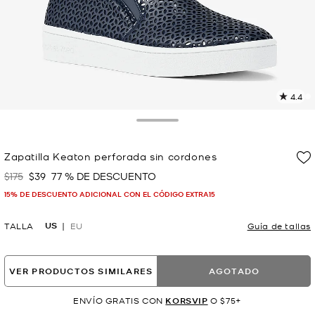
4.4
L
4
r
Toggle Drawer
E
e
Zapatilla Keaton perforada sin cordones
l
$175
$39
77 % DE DESCUENTO
Era
Ahora
p
15% DE DESCUENTO ADICIONAL CON EL CÓDIGO EXTRA15
US
TALLA
EU
Guía de tallas
VER PRODUCTOS SIMILARES
AGOTADO
ENVÍO GRATIS CON
KORSVIP
O $75+