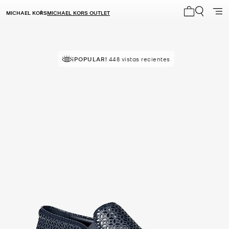
MICHAEL KORS
MICHAEL KORS OUTLET
Mi carrito 0
¡POPULAR!
¡SOLICITADOS!
448 vistas recientes
6 vendidos