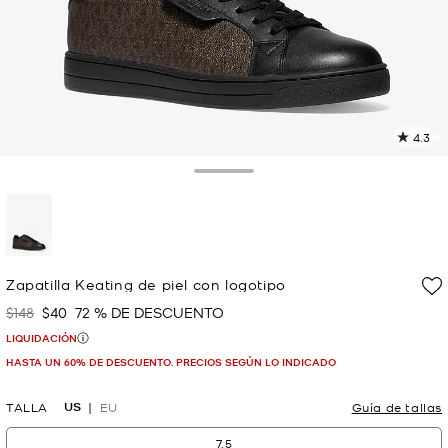
4.3
L
5
r
Toggle Drawer
E
e
l
p
selected
Zapatilla Keating de piel con logotipo
$148
$40
72 % DE DESCUENTO
Era
Ahora
LIQUIDACIÓN
HASTA UN 60% DE DESCUENTO. PRECIOS SEGÚN LO INDICADO
US
TALLA
EU
Guía de tallas
7.5