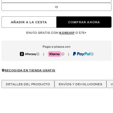
13
AÑADIR A LA CESTA
COMPRAR AHORA
ENVÍO GRATIS CON
KORSVIP
O $75+
Paga a plazos con
|
|
Afterpay
Klarna
PayPal
RECOGIDA EN TIENDA GRATIS
DETALLES DEL PRODUCTO
ENVÍOS Y DEVOLUCIONES
V