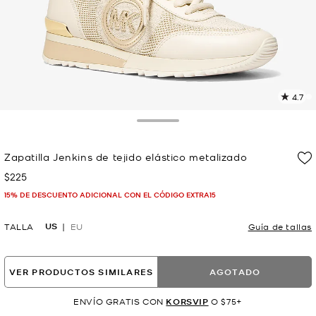
4.7
L
1
r
Toggle Drawer
E
e
Zapatilla Jenkins de tejido elástico metalizado
l
$225
Ahora
p
15% DE DESCUENTO ADICIONAL CON EL CÓDIGO EXTRA15
US
TALLA
EU
Guía de tallas
VER PRODUCTOS SIMILARES
AGOTADO
ENVÍO GRATIS CON
KORSVIP
O $75+