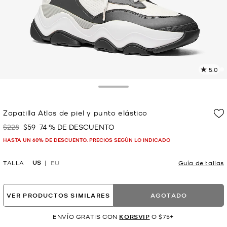
5.0
L
4
r
Toggle Drawer
E
e
Zapatilla Atlas de piel y punto elástico
l
$228
$59
74 % DE DESCUENTO
Era
Ahora
p
HASTA UN 60% DE DESCUENTO. PRECIOS SEGÚN LO INDICADO
US
TALLA
EU
Guía de tallas
VER PRODUCTOS SIMILARES
AGOTADO
ENVÍO GRATIS CON
KORSVIP
O $75+