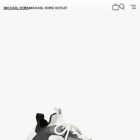
MICHAEL KORS
MICHAEL KORS OUTLET
Mi carrito 0