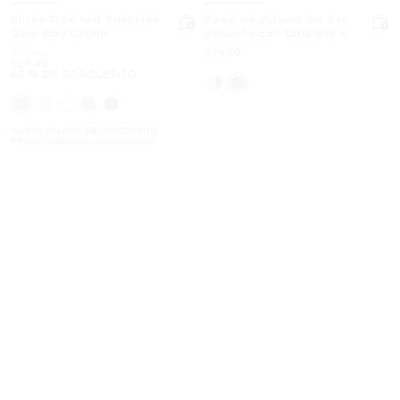
Silver-Tone and Speckled
Bolso de pulsera Jet Set
Cord Bag Charm
pequeño con tarjetero y
logotipo
Era
Ahora
$79.50
$79.50
Ahora
$29.40
63 % DE DESCUENTO
HASTA UN 60% DE DESCUENTO.
PRECIOS SEGÚN LO INDICADO