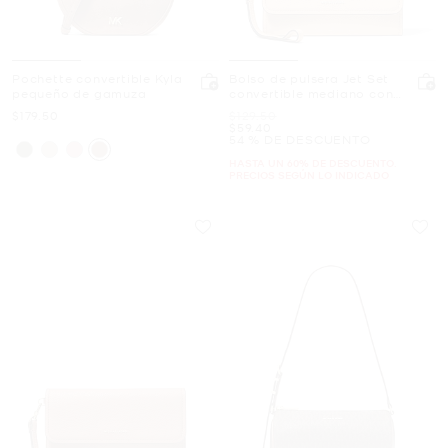
Pochette convertible Kyla
Bolso de pulsera Jet Set
pequeño de gamuza
convertible mediano con
piel granulada
Ahora
Era
$179.50
$129.50
Ahora
$59.40
54 % DE DESCUENTO
HASTA UN 60% DE DESCUENTO.
PRECIOS SEGÚN LO INDICADO