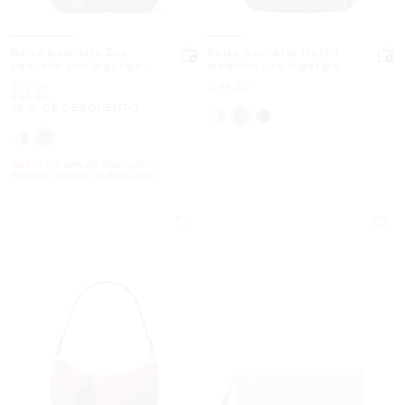
Bolso pochette Zoe
Bolso pochette Nolita
pequeño con logotipo
mediano con logotipo
exclusivo
exclusivo y cadena
Era
Ahora
$99.50
$199.50
Ahora
$53.40
46 % DE DESCUENTO
HASTA UN 60% DE DESCUENTO.
PRECIOS SEGÚN LO INDICADO