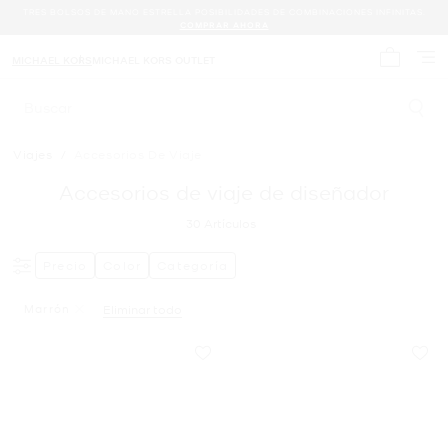
TRES BOLSOS DE MANO ESTRELLA POSIBILIDADES DE COMBINACIONES INFINITAS.
COMPRAR AHORA
MICHAEL KORS
MICHAEL KORS OUTLET
Mi carrit
Buscar
Viajes
/
Accesorios De Viaje
Accesorios de viaje de diseñador
30
Artículos
Precio
Color
Categoría
Marrón
Eliminar todo
Eliminar Filtro Actualmente Restringido PorColor: Marrón