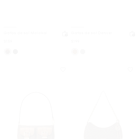
Gafas de sol Molokai
Gafas de sol Denver
Ahora
Ahora
$159
$199