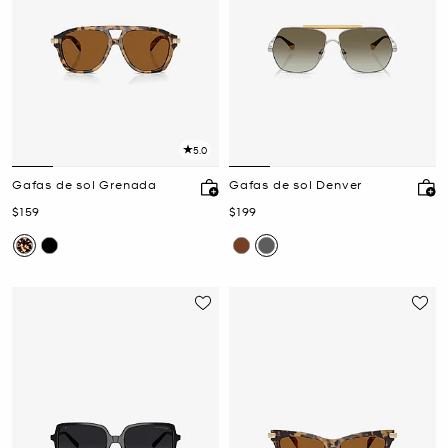
5.0
Gafas de sol Grenada
Gafas de sol Denver
Ahora
Ahora
$159
$199