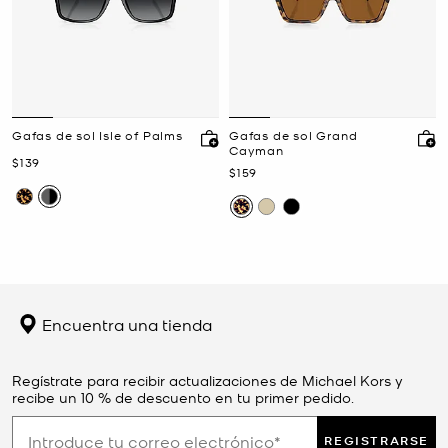
Gafas de sol Isle of Palms
Gafas de sol Grand
Cayman
Ahora
$139
Ahora
$159
Encuentra una tienda
Regístrate para recibir actualizaciones de Michael Kors y
recibe un 10 % de descuento en tu primer pedido.
REGISTRARSE