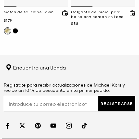
Gafas de sol Cape Town
Colgante de inicial para
bolso con cordón en tono
Ahora
$179
dorado y motas
Ahora
$58
Encuentra una tienda
Regístrate para recibir actualizaciones de Michael Kors y
recibe un 10 % de descuento en tu primer pedido.
REGISTRARSE