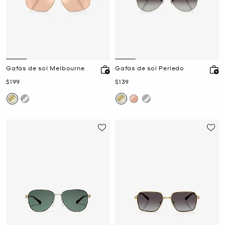
Gafas de sol Melbourne
Gafas de sol Perledo
Ahora
Ahora
$199
$139