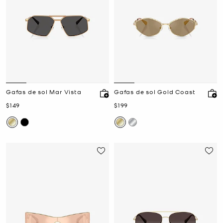
Gafas de sol Mar Vista
Gafas de sol Gold Coast
Ahora
Ahora
$149
$199