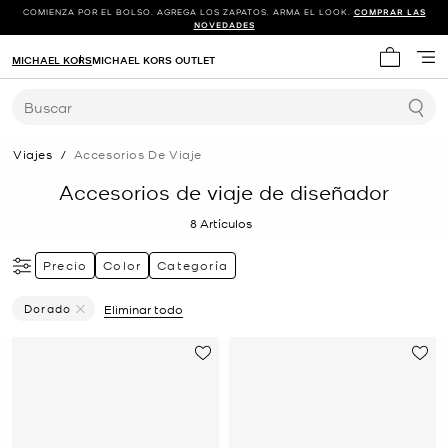
COMIENZA POR EL BOLSO. AGREGA LOS ZAPATOS. ARMA EL LOOK.
COMPRAR LAS
NOVEDADES
MICHAEL KORS
MICHAEL KORS OUTLET
Mi carrit
Buscar
Viajes
/
Accesorios De Viaje
Accesorios de viaje de diseñador
8
Artículos
Precio
Color
Categoría
Dorado
Eliminar todo
Eliminar Filtro Actualmente Restringido PorColor: Dorad