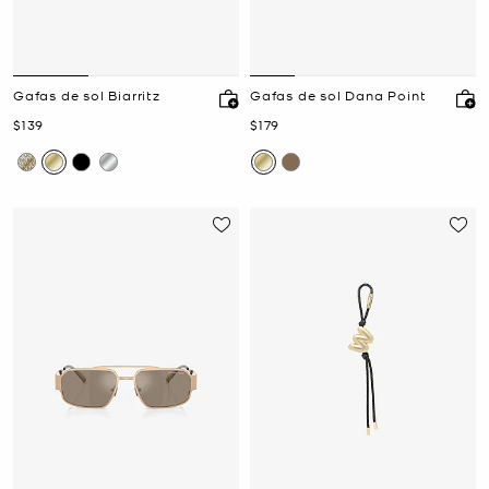
Gafas de sol Biarritz
Gafas de sol Dana Point
Ahora
Ahora
$139
$179