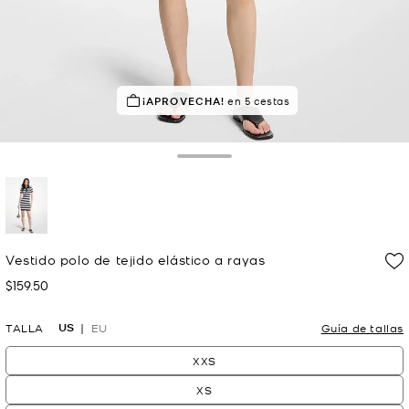
¡APROVECHA!
en 5 cestas
Toggle Drawer
selected
Vestido polo de tejido elástico a rayas
$159.50
Ahora
US
TALLA
EU
Guía de tallas
XXS
XS