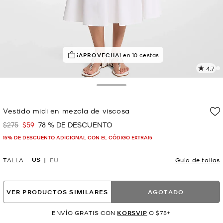
¡APROVECHA!
¡SOLICITADOS!
en 10 cestas
7 vendidos
4.7
L
2
r
Toggle Drawer
E
e
Vestido midi en mezcla de viscosa
l
$275
$59
78 % DE DESCUENTO
Era
Ahora
p
15% DE DESCUENTO ADICIONAL CON EL CÓDIGO EXTRA15
US
TALLA
EU
Guía de tallas
VER PRODUCTOS SIMILARES
AGOTADO
ENVÍO GRATIS CON
KORSVIP
O $75+