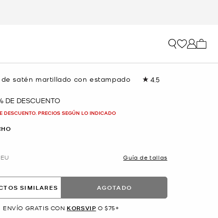
Mi car
i de satén martillado con estampado
4.5
Lea
13
reseñas.
 % DE DESCUENTO
Enlace
en
E DESCUENTO. PRECIOS SEGÚN LO INDICADO
la
misma
CHO
página.
EU
Guía de tallas
CTOS SIMILARES
AGOTADO
ENVÍO GRATIS CON
KORSVIP
O $75+