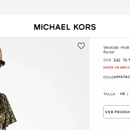
Vestido mid
floral
$178
$42
76
Era
Ahora
HASTA UN 60% D
PISTA
COLOR
US
TALLA
VER PRODU