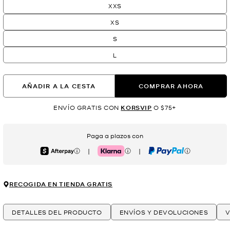
XXS
XS
S
L
AÑADIR A LA CESTA
COMPRAR AHORA
ENVÍO GRATIS CON
KORSVIP
O $75+
Paga a plazos con
|
|
Afterpay
Klarna
PayPal
RECOGIDA EN TIENDA GRATIS
DETALLES DEL PRODUCTO
ENVÍOS Y DEVOLUCIONES
V