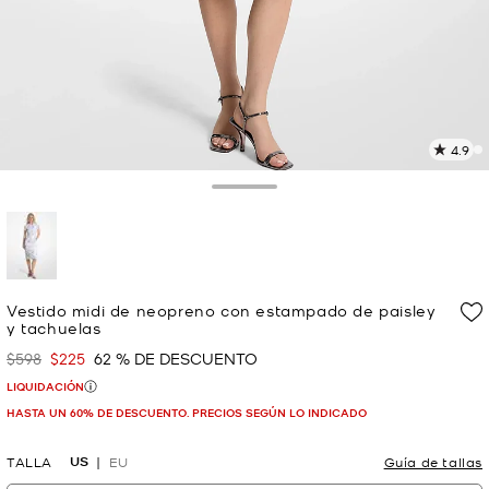
4.9
L
1
r
Toggle Drawer
E
e
l
p
selected
Vestido midi de neopreno con estampado de paisley
y tachuelas
$598
$225
62 % DE DESCUENTO
Era
Ahora
LIQUIDACIÓN
HASTA UN 60% DE DESCUENTO. PRECIOS SEGÚN LO INDICADO
US
TALLA
EU
Guía de tallas