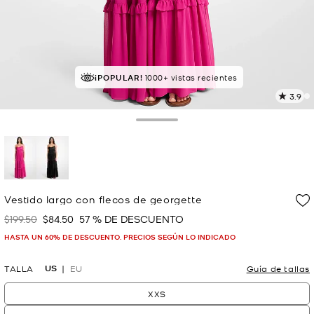
¡POPULAR!
¡SOLICITADOS!
1000+ vistas recientes
63 vendidos
3.9
L
8
r
Toggle Drawer
E
e
l
p
selected
Vestido largo con flecos de georgette
$199.50
$84.50
57 % DE DESCUENTO
Era
Ahora
HASTA UN 60% DE DESCUENTO. PRECIOS SEGÚN LO INDICADO
US
TALLA
EU
Guía de tallas
XXS