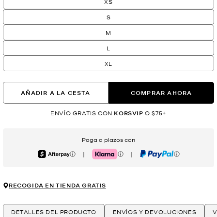
XS
S
M
L
XL
AÑADIR A LA CESTA
COMPRAR AHORA
ENVÍO GRATIS CON
KORSVIP
O $75+
Paga a plazos con
|
|
Afterpay
Klarna
PayPal
RECOGIDA EN TIENDA GRATIS
DETALLES DEL PRODUCTO
ENVÍOS Y DEVOLUCIONES
V