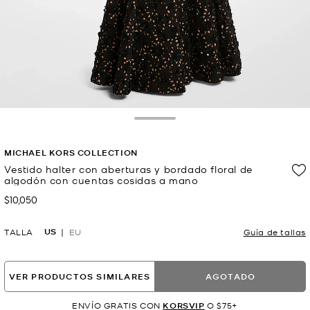
Toggle Drawer
MICHAEL KORS COLLECTION
Vestido halter con aberturas y bordado floral de
algodón con cuentas cosidas a mano
$10,050
Ahora
US
TALLA
EU
Guía de tallas
VER PRODUCTOS SIMILARES
AGOTADO
ENVÍO GRATIS CON
KORSVIP
O $75+