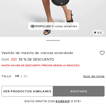
¡POPULAR!
11 vistas recientes
5.0
L
2
r
Toggle Drawer
E
e
Vestido de mezcla de viscosa acanalado
l
$228
$101
55 % DE DESCUENTO
Era
Ahora
p
HASTA UN 60% DE DESCUENTO. PRECIOS SEGÚN LO INDICADO
US
TALLA
EU
Guía de tallas
VER PRODUCTOS SIMILARES
AGOTADO
ENVÍO GRATIS CON
KORSVIP
O $75+