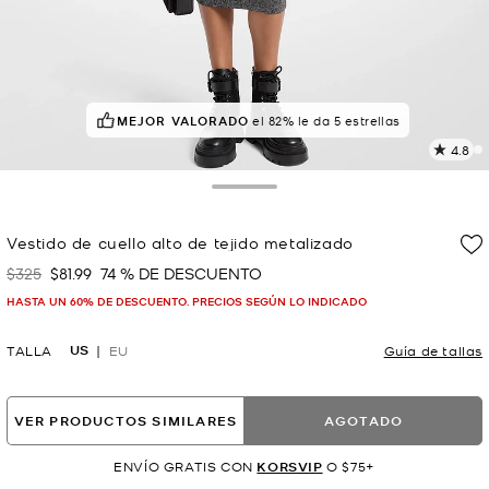
MEJOR VALORADO
el 82% le da 5 estrellas
4.8
L
1
r
Toggle Drawer
E
e
Vestido de cuello alto de tejido metalizado
l
$325
$81.99
74 % DE DESCUENTO
Era
Ahora
p
HASTA UN 60% DE DESCUENTO. PRECIOS SEGÚN LO INDICADO
US
TALLA
EU
Guía de tallas
VER PRODUCTOS SIMILARES
AGOTADO
ENVÍO GRATIS CON
KORSVIP
O $75+