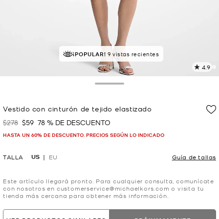
MEJOR VALORADO
¡POPULAR!
9 vistas recientes
el 90% le da 5 estrellas
4.9
L
1
r
Toggle Drawer
E
e
Vestido con cinturón de tejido elastizado
l
$278
$59
78 % DE DESCUENTO
Era
Ahora
p
HASTA UN 60% DE DESCUENTO. PRECIOS SEGÚN LO INDICADO
US
TALLA
EU
Guía de tallas
Este artículo llegará pronto. Para cualquier consulta, comunícate
con nosotros en customerservice@michaelkors.com o visita tu
tienda más cercana para obtener más información.